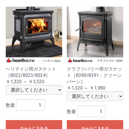
ヘリテイジ用ガスケット
クラフツバリー用ガスケッ
［8022/8023/8024］
ト［8390/8391：クリーン
￥1,320 ～ ￥3,520
バーン］
￥1,320 ～ ￥1,980
数量
数量
カートに入れる
カートに入れる