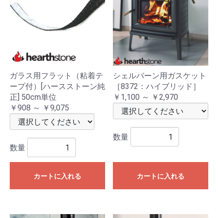
ガラス用フラット（粘着テ
シェルバーン用ガスケット
ープ付）[ハースストーン純
［8372：ハイブリッド］
正] 50cm単位
￥1,100 ～ ￥2,970
￥908 ～ ￥9,075
数量
数量
カートに入れる
カートに入れる