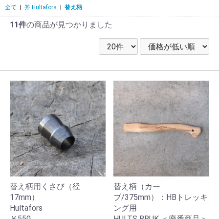
全て
|
斧 Hultafors
|
替え柄
11件
の商品が見つかりました
替え柄用くさび（径
替え柄（カー
17mm）
ブ/375mm）：HBトレッキ
Hultafors
ング用
￥550
HULTS BRUK ＜廃番商品＞