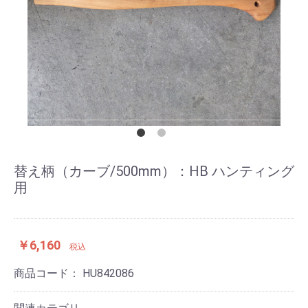
替え柄（カーブ/500mm）：HB ハンティング
用
￥6,160
税込
商品コード：
HU842086