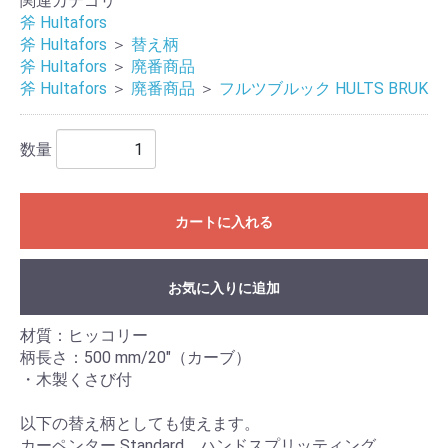
関連カテゴリ
斧 Hultafors
斧 Hultafors
＞
替え柄
斧 Hultafors
＞
廃番商品
斧 Hultafors
＞
廃番商品
＞
フルツブルック HULTS BRUK
数量
カートに入れる
お気に入りに追加
材質：ヒッコリー
柄長さ：500 mm/20"（カーブ）
・木製くさび付
以下の替え柄としても使えます。
カーペンター Standard、ハンドスプリッティング