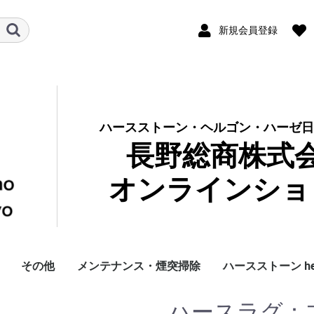
新規会員登録
ハースストーン・ヘルゴン・ハーゼ日
長野総商株式
オンラインショ
その他
メンテナンス・煙突掃除
ハースストーン hea
ブ
品
ンダード
ミアム
ック Classic
ツブルック
レデッカー Redecker
暖炉用
サウナ用
銅製品
その他雑貨
アウトレット
ストーブグローブ
ツールセット
ツール単品
ストーブファン
ブラシ・ちりとり
ログラック・薪入れ
薪運び用バッグ
ガラスクリーナー
お手入れ用品
RESS 煙突掃除道具
その他煙突掃除道具
ガスケット
DIY
ハンドブラシ・ほうき
ダストブラシ
キッチン・食卓
庭・玄関
ブラシキット
ブラシ単品
ロッドほか
国産 煙突掃除ブ
アウトレット
アクセサリー
純正パーツ
純正ガスケット
ハースラグ：