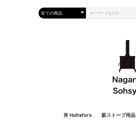
斧 Hultafors
薪ストーブ用品
斧
替え柄
斧以外
廃番商品
ツール・グロー
ログラック
着火材
表面温度計
ハースラグ
オリジナル鉄製
アウトレット
スタ
プレ
クラシ
フル