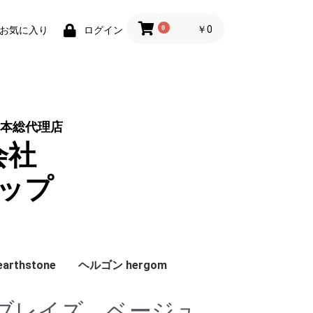
0
￥0
お気に入り
ログイン
本総代理店
会社
ップ
rthstone
ヘルゴン hergom
ラシ
グレート
ドアハンドル
ガラス
機種別
サイズ別
アクセサリー
純正パーツ
純正ガスケット
グレート
その他
ブレイズ ベージュ