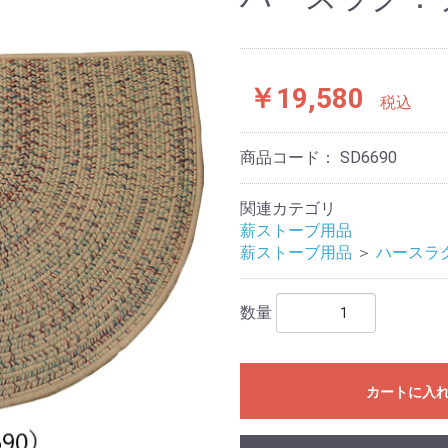
S BRUK
￥19,580
税込
商品コード：
SD6690
関連カテゴリ
薪ストーブ用品
薪ストーブ用品
＞
ハースラ
数量
カートに入