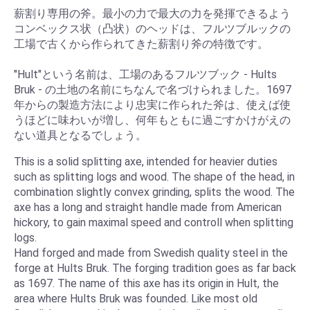
薪割り専用の斧。最小の力で最大の力を発揮できるよう
コンベックス状（凸状）のヘッドは、フルツブルックの
工場で古くから作られてきた薪割り斧の特徴です。
"Hult"という名前は、工場のあるフルツブック - Hults
Bruk - の土地の名前にちなんで名づけられました。1697
年からの製造方法により忠実に作られた斧は、使えば使
うほどに味わいが増し、何年もともに過ごすかけがえの
ない道具となるでしょう。
This is a solid splitting axe, intended for heavier duties
such as splitting logs and wood. The shape of the head, in
combination slightly convex grinding, splits the wood. The
axe has a long and straight handle made from American
hickory, to gain maximal speed and controll when splitting
logs.
Hand forged and made from Swedish quality steel in the
forge at Hults Bruk. The forging tradition goes as far back
as 1697. The name of this axe has its origin in Hult, the
area where Hults Bruk was founded. Like most old