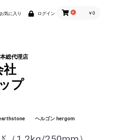
0
￥0
お気に入り
ログイン
本総代理店
会社
ップ
rthstone
ヘルゴン hergom
ラシ
グレート
ドアハンドル
ガラス
機種別
サイズ別
アクセサリー
純正パーツ
純正ガスケット
グレート
その他
1.2kg/250mm）