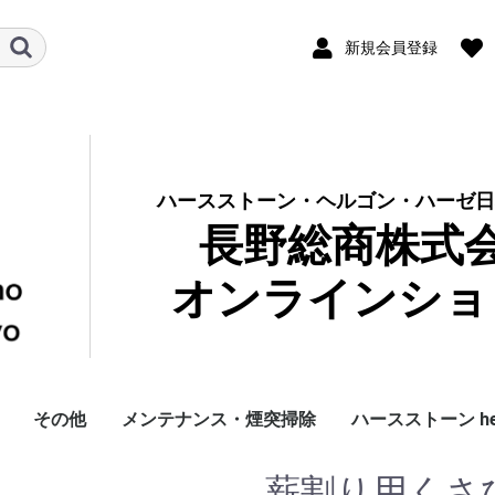
新規会員登録
ハースストーン・ヘルゴン・ハーゼ日
長野総商株式
オンラインショ
その他
メンテナンス・煙突掃除
ハースストーン hea
ブ
品
ンダード
ミアム
ック Classic
ツブルック
レデッカー Redecker
暖炉用
サウナ用
銅製品
その他雑貨
アウトレット
ストーブグローブ
ツールセット
ツール単品
ストーブファン
ブラシ・ちりとり
ログラック・薪入れ
薪運び用バッグ
ガラスクリーナー
お手入れ用品
RESS 煙突掃除道具
その他煙突掃除道具
ガスケット
DIY
ハンドブラシ・ほうき
ダストブラシ
キッチン・食卓
庭・玄関
ブラシキット
ブラシ単品
ロッドほか
国産 煙突掃除ブ
アウトレット
アクセサリー
純正パーツ
純正ガスケット
薪割り用くさび（