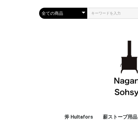
斧 Hultafors
薪ストーブ用品
斧
替え柄
斧以外
廃番商品
ツール・グロー
ログラック
着火材
表面温度計
ハースラグ
オリジナル鉄製
アウトレット
スタ
プレ
クラシ
フル