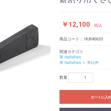
S BRUK
￥12,100
税込
商品コード：
HU840620
関連カテゴリ
斧 Hultafors
斧 Hultafors
＞
斧以外
数量
カートに入