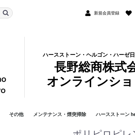
新規会員登録
ハースストーン・ヘルゴン・ハーゼ日
長野総商株式
オンラインショ
その他
メンテナンス・煙突掃除
ハースストーン hea
ブ
品
ンダード
ミアム
ック Classic
ツブルック
レデッカー Redecker
暖炉用
サウナ用
銅製品
その他雑貨
アウトレット
ストーブグローブ
ツールセット
ツール単品
ストーブファン
ブラシ・ちりとり
ログラック・薪入れ
薪運び用バッグ
ガラスクリーナー
お手入れ用品
RESS 煙突掃除道具
その他煙突掃除道具
ガスケット
DIY
ハンドブラシ・ほうき
ダストブラシ
キッチン・食卓
庭・玄関
ブラシキット
ブラシ単品
ロッドほか
国産 煙突掃除ブ
アウトレット
アクセサリー
純正パーツ
純正ガスケット
ポリピロピレ