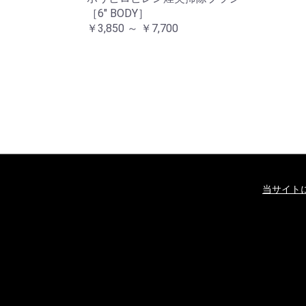
［6" BODY］
￥3,850 ～ ￥7,700
当サイト