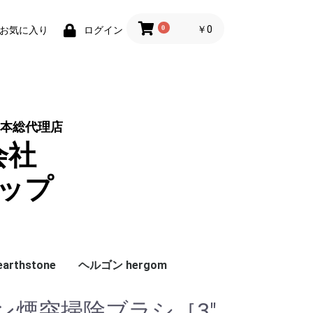
0
￥0
お気に入り
ログイン
本総代理店
会社
ップ
rthstone
ヘルゴン hergom
ラシ
グレート
ドアハンドル
ガラス
機種別
サイズ別
アクセサリー
純正パーツ
純正ガスケット
グレート
その他
ン煙突掃除ブラシ［3"