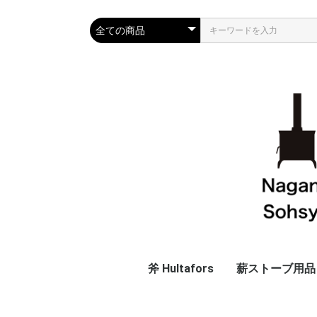
斧 Hultafors
薪ストーブ用品
斧
替え柄
斧以外
廃番商品
ツール・グロー
ログラック
着火材
表面温度計
ハースラグ
オリジナル鉄製
アウトレット
スタ
プレ
クラシ
フル